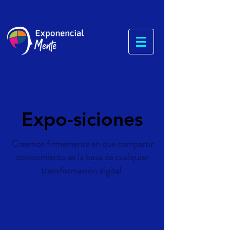
Go Back
Expo-siciones
Creemos firmemente en que compartir
conocimiento es la base de cualquier
transformación digital.